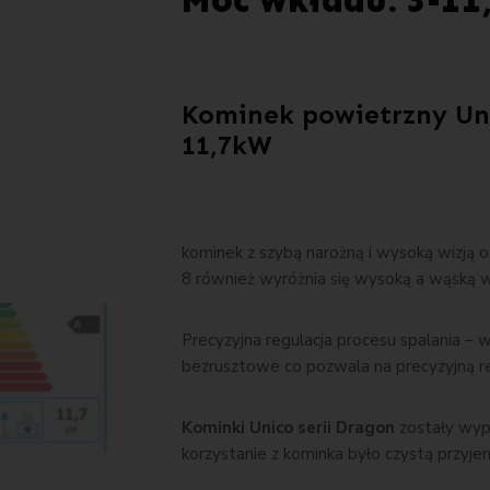
Moc wkładu: 3-1
Kominek powietrzny Uni
11,7kW
kominek z szybą narożną i wysoką wizją 
8 również wyróżnia się wysoką a wąską wi
Precyzyjna regulacja procesu spalania –
bezrusztowe co pozwala na precyzyjną re
Kominki Unico serii Dragon
zostały wy
korzystanie z kominka było czystą przyje