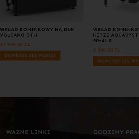
WKŁAD KOMINKOWY HAJDUK
WKŁAD KOMINK
VOLCANO DTH
HITZE AQUASYST
90×41.S
17 900,00
ZŁ
8 000,00
ZŁ
DOWIEDZ SIĘ WIĘCEJ
DOWIEDZ SIĘ WI
WAŻNE LINKI
GODZINY PRA