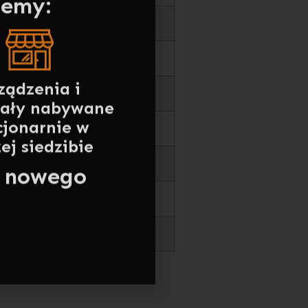
ządzenia i
iały nabywane
cjonarnie w
ej siedzibie
em nowego