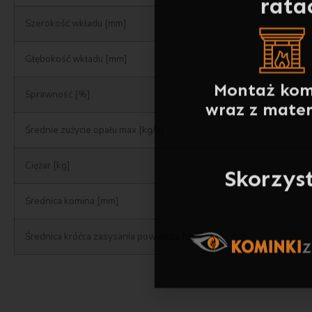
Montaż kom
wraz z mate
Szerokość wkładu [mm]
Głębokość wkładu [mm]
Skorzyst
Sprawność [%]
Średnie zużycie opału max [kg/h]
Ciężar [kg]
Średnica komina [mm]
Średnica króćca zasysania powietrza [mm]