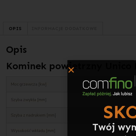
OPIS
INFORMACJE DODATKOWE
Opis
Kominek powietrzny Unico 
SKO
Moc grzewcza [kw]
Twój wym
rata
Szyba zwykła [mm]
Szyba z nadrukiem [mm]
Wysokość wkładu [mm]