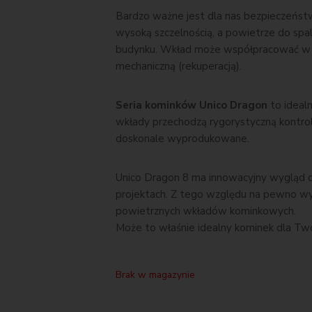
Bardzo ważne jest dla nas bezpieczeństw
wysoką szczelnością, a powietrze do spa
budynku. Wkład może współpracować w 
mechaniczną (rekuperacją).
Seria kominków Unico Dragon
to idealn
wkłady przechodzą rygorystyczną kontrol
doskonale wyprodukowane.
Unico Dragon 8 ma innowacyjny wygląd du
projektach. Z tego względu na pewno wyr
powietrznych wkładów kominkowych.
Może to właśnie idealny kominek dla T
Brak w magazynie