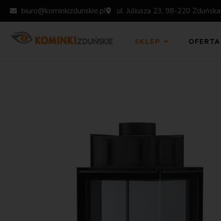
biuro@kominkizdunskie.pl
ul. Juliusza 23, 98-220 Zduńsk
SKLEP
OFERTA