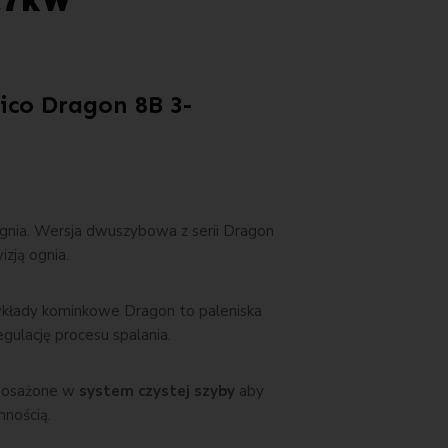
1,7kW
co Dragon 8B 3-
ognia. Wersja dwuszybowa z serii Dragon
zją ognia.
 wkłady kominkowe Dragon to paleniska
gulację procesu spalania.
posażone w
system czystej szyby
aby
mnością.