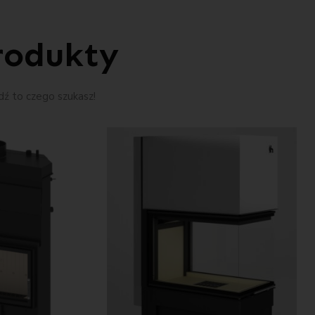
rodukty
ź to czego szukasz!