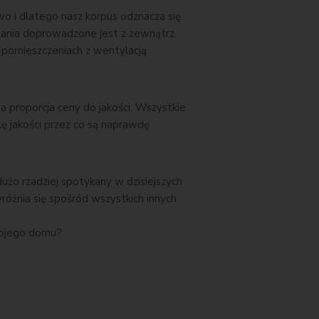
o i dlatego nasz korpus odznacza się
lania doprowadzone jest z zewnątrz
pomieszczeniach z wentylacją
a proporcja ceny do jakości. Wszystkie
ę jakości przez co są naprawdę
żo rzadziej spotykany w dzisiejszych
óżnia się spośród wszystkich innych
wojego domu?