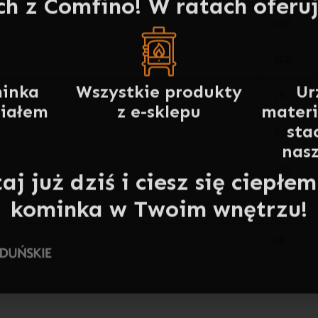
inka
Wszystkie produkty
Ur
riałem
z e-sklepu
mater
468
sta
468
nasz
aj już dziś i ciesz się ciepł
75
kominka w Twoim wnętrzu!
3,3
112
151
98