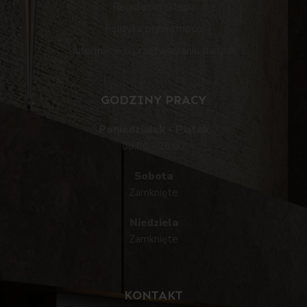
Regulamin sklepu
Polityka prywatności
Informacje o przetwarzaniu danych
GODZINY PRACY
Poniedziałek - Piątek
08:00 - 16:00
Sobota
Zamknięte
Niedziela
Zamknięte
KONTAKT