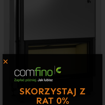
SKORZYSTAJ Z
RAT 0%
Twój wymarzony kominek
– teraz w wygodnych
ratach z Comfino! W