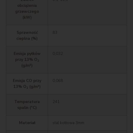
obciążenia
grzewczego
(kW)
Sprawność
83
cieplna (%)
Emisja pyłków
0,032
przy 13% O
2
(g/m³)
Emisja CO przy
0,068
13% O
(g/m³)
2
Temperatura
241
spalin (°C)
Materiał
stal kotłowa 3mm