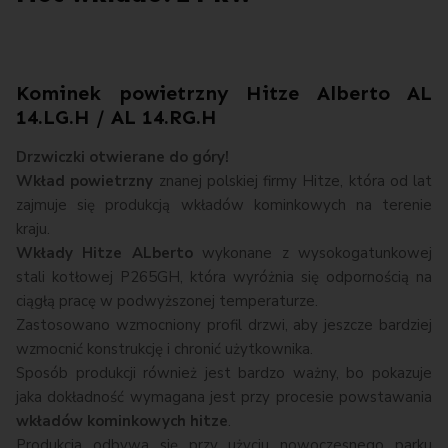
Kominek powietrzny Hitze Alberto AL
14.LG.H / AL 14.RG.H
Drzwiczki otwierane do góry!
Wkład powietrzny
znanej polskiej firmy Hitze, która od lat
zajmuje się produkcją wkładów kominkowych na terenie
kraju.
Wkłady Hitze ALberto
wykonane z wysokogatunkowej
stali kotłowej P265GH, która wyróżnia się odpornością na
ciągłą pracę w podwyższonej temperaturze.
Zastosowano wzmocniony profil drzwi, aby jeszcze bardziej
wzmocnić konstrukcję i chronić użytkownika.
Sposób produkcji również jest bardzo ważny, bo pokazuje
jaka dokładność wymagana jest przy procesie powstawania
wkładów kominkowych hitze
.
Produkcja odbywa się przy użyciu nowoczesnego parku