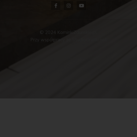
© 2024 KominkiZdunskie.pl.
Przy współpracy ze StudioGrafiki.net