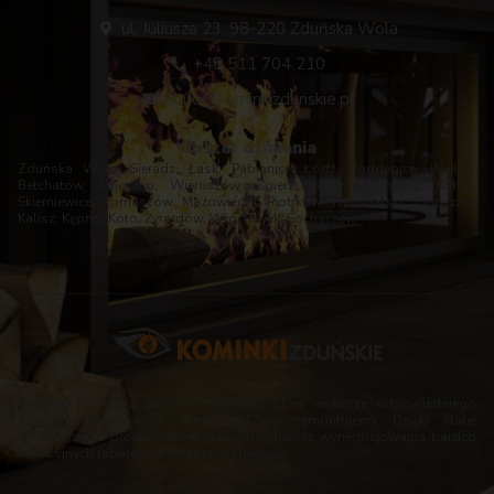
ul. Juliusza 23, 98-220 Zduńska Wola
+48 511 704 210
biuro@kominkizdunskie.pl
Obszar działania
Zduńska Wola, Sieradz, Łask, Pabianice, Łódź, Poddębice, Wieluń,
Bełchatów, Pajęczno, Wieruszów, Zgierz, Brzeziny, Łowicz, Kutno,
Skierniewice, Tomaszów Mazowiecki, Piotrków Trybunalski, Opoczno,
Kalisz, Kępno, Koło, Żyrardów, Włocławek, Sochaczew.
Kominki to nasza pasja! Pomożemy Ci w wyborze odpowiedniego
wkładu kominkowego, a później go zamontujemy. Dzięki stałej
współpracy z producentami mamy możliwość wynegocjowania bardzo
atrakcyjnych rabatów dla naszych klientów.