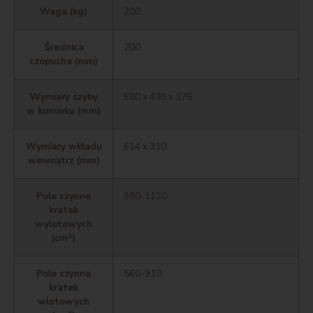
Waga (kg)
200
Średnica
200
czopucha (mm)
Wymiary szyby
680 x 430 x 375
w kominku (mm)
Wymiary wkładu
614 x 310
wewnątrz (mm)
Pole czynne
980-1120
kratek
wylotowych
(cm²)
Pole czynne
560-910
kratek
wlotowych