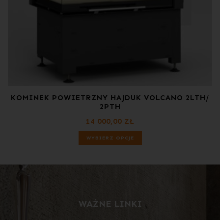
KOMINEK POWIETRZNY HAJDUK VOLCANO 2LTH/
2PTH
14 000,00
ZŁ
WYBIERZ OPCJE
WAŻNE LINKI