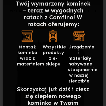
ratach oferujemy:
WKŁAD KOMINKOWY HAJDUK VOLCANO DTH
17 900,00
ZŁ
Montaż
Wszystkie
Urządzenia
DOWIEDZ SIĘ WIĘCEJ
kominka
produkty
i
wraz z
z e-
materiały
materiałem
sklepu
nabywane
stacjonarnie
w naszej
siedzibie
Skorzystaj już dziś i ciesz
się ciepłem nowego
kominka w Twoim
wnętrzu!