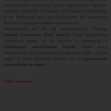
maszyn:roboty spawalnicze, prasy krawędziowe, wycinarki
laserowe. Wszystko te maszyny są sterowane numerycznie,
a ich dokładność jest nieporównywalna do klasycznych
metod wytwarzania wkładów kominkowych.
Najważniejsze jest dla nas bezpieczeństwo. Dlatego
kominki powietrzne Hitze Alberto
Dzięki maksymalnej
szczelności nadają się do domów z rekuperacją, a
innowacyjna wentylowana klamka
chroni przed
poparzeniem. Kurtyna powietrzna zapewnia efekt „czystej
szyby” a łatwe sprzątanie żeliwny rusz z
wyjmowanym
pojemnikiem na popiół
.
Brak w magazynie