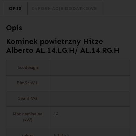
OPIS
INFORMACJE DODATKOWE
Opis
Kominek powietrzny Hitze
Alberto AL.14.LG.H/ AL.14.RG.H
Ecodesign
BlmSchV II
15a B-VG
Moc nominalna
14
(kW)
Zakres
6,1-16,3