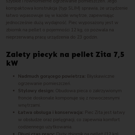
szybkie i równomierne ogrzewanie pomieszczeń. Jego
kompaktowa konstrukcja (typ SLIM) sprawia, że urządzenie
łatwo wpasowuje się w każde wnętrze, zapewniając
jednocześnie dużą wydajność. Piec wyposażony jest w
zbiornik na pellet o pojemności 12 kg, co pozwala na
nieprzerwaną pracę urządzenia do 23 godzin.
Zalety piecyk na pellet Zita 7,5
kW
Nadmuch gorącego powietrza:
Błyskawiczne
ogrzewanie pomieszczeń.
Stylowy design:
Obudowa pieca o zakrzywionym
froncie doskonale komponuje się z nowoczesnymi
wnętrzami.
Łatwa obsługa i konserwacja:
Piec Zita jest łatwy
w obsłudze oraz pielęgnacji, co zapewnia komfort
codziennego użytkowania.
Długi czas pracy:
Duży zbiornik na pellet (12 kg)