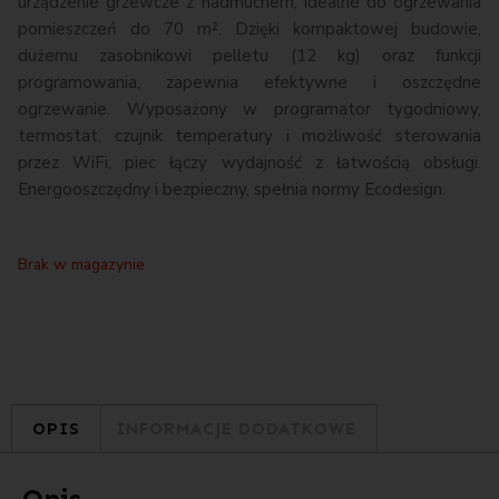
urządzenie grzewcze z nadmuchem, idealne do ogrzewania
pomieszczeń do 70 m². Dzięki kompaktowej budowie,
dużemu zasobnikowi pelletu (12 kg) oraz funkcji
programowania, zapewnia efektywne i oszczędne
ogrzewanie. Wyposażony w programator tygodniowy,
termostat, czujnik temperatury i możliwość sterowania
przez WiFi, piec łączy wydajność z łatwością obsługi.
Energooszczędny i bezpieczny, spełnia normy Ecodesign.
Brak w magazynie
OPIS
INFORMACJE DODATKOWE