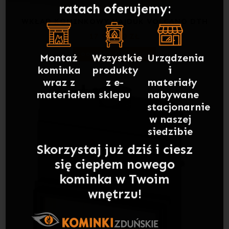
WKŁAD KOMINKOWY HAJDUK VOLCANO DTH
Montaż
Wszystkie
Urządzenia
kominka
produkty
i
17 900,00
ZŁ
wraz z
z e-
materiały
DOWIEDZ SIĘ WIĘCEJ
materiałem
sklepu
nabywane
stacjonarnie
w naszej
siedzibie
Skorzystaj już dziś i ciesz
się ciepłem nowego
kominka w Twoim
wnętrzu!