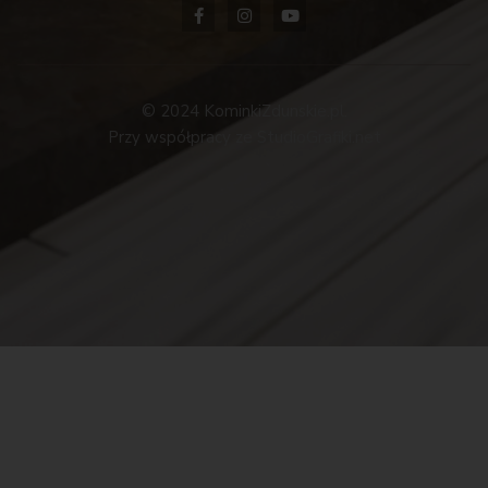
© 2024 KominkiZdunskie.pl.
Przy współpracy ze StudioGrafiki.net