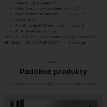
Klasa energetyczna:
A+
Pobór prądu przy rozpalaniu (W):
320
Wymiary urządzenia (cm):
62,8 x 25 x 105
Waga:
69 kg
Wylot spalin:
Fi 80 mm (tylny lub boczny)
Wlot powietrza:
40 mm
Piec Eva Calor Zita 7,5 kW spełnia wymogi norm
EN14785
,
BlmSchV II
,
15a B-VG
,
LRV/VKF
, oraz
Ecodesign
.
ZOBACZ
Podobne produkty
Sprawdź podobne produkty i znajdź to czego szukasz!