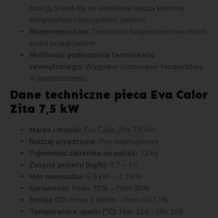
funkcją Stand-By, co umożliwia lepszą kontrolę
temperatury i oszczędność pelletu.
Bezpieczeństwo:
Termostat bezpieczeństwa chroni
przed przegrzaniem.
Możliwość podłączenia termostatu
zewnętrznego:
Wygodne sterowanie temperaturą
w pomieszczeniu.
Dane techniczne pieca Eva Calor
Zita 7,5 kW
Marka i model:
Eva Calòr Zita 7,5 kW
Rodzaj urządzenia:
Piec nadmuchowy
Pojemność zbiornika na pellet:
12 kg
Zużycie pelletu (kg/h):
0,7 – 1,6
Moc nominalna:
6,5 kW – 3,1 kW
Sprawność:
Pmax 93% – Pmin 90%
Emisja CO:
Pmax 0,006% – Pmin 0,017%
Temperatura spalin (°C):
Max 214 – Min 105