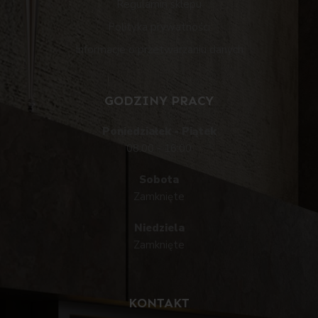
Regulamin sklepu
Polityka prywatności
Informacje o przetwarzaniu danych
GODZINY PRACY
Poniedziałek - Piątek
08:00 - 16:00
Sobota
Zamknięte
Niedziela
Zamknięte
KONTAKT