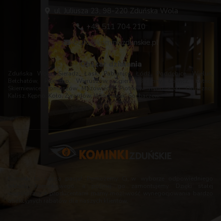
ul. Juliusza 23, 98-220 Zduńska Wola
+48 511 704 210
biuro@kominkizdunskie.pl
Obszar działania
Zduńska Wola, Sieradz, Łask, Pabianice, Łódź, Poddębice, Wieluń,
Bełchatów, Pajęczno, Wieruszów, Zgierz, Brzeziny, Łowicz, Kutno,
Skierniewice, Tomaszów Mazowiecki, Piotrków Trybunalski, Opoczno,
Kalisz, Kępno, Koło, Żyrardów, Włocławek, Sochaczew.
Kominki to nasza pasja! Pomożemy Ci w wyborze odpowiedniego
wkładu kominkowego, a później go zamontujemy. Dzięki stałej
współpracy z producentami mamy możliwość wynegocjowania bardzo
atrakcyjnych rabatów dla naszych klientów.