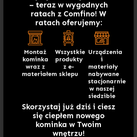
– teraz w wygodnych
ratach z Comfino! W
ratach oferujemy:
WKŁAD KOMINKOWY HAJDUK VOLCANO DTH
17 900,00
ZŁ
Montaż
Wszystkie
Urządzenia
DOWIEDZ SIĘ WIĘCEJ
kominka
produkty
i
wraz z
z e-
materiały
materiałem
sklepu
nabywane
stacjonarnie
w naszej
siedzibie
Skorzystaj już dziś i ciesz
się ciepłem nowego
kominka w Twoim
wnętrzu!