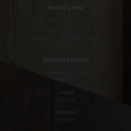
WAŻNE LINKI
Regulamin sklepu
Polityka prywatności
Informacje o przetwarzaniu danych
GODZINY PRACY
Poniedziałek - Piątek
08:00 - 16:00
Sobota
Zamknięte
Niedziela
Zamknięte