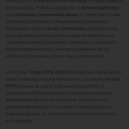
czemu jest w stanie skutecznie ogrzewać średniej wielkości
pomieszczenia. Piecyk wyposażono w
żeliwne palenisko
oraz
deflektory wymiennika ciepła
, co zapewnia wysoką
efektywność grzewczą i długowieczność urządzenia.
Innowacyjny system
Smart Ventilation
umożliwia cichą
pracę piecyka poprzez płynne wyłączenie nadmuchu, co
zapewnia komfort użytkowania. Dodatkowo, możliwość
podłączenia powietrza z zewnątrz wpływa na lepszą
efektywność spalania, zmniejszając zużycie energii.
W modelu
Timbro NPS 7/10 EVO
znajdziesz także funkcje,
które zwiększają wygodę użytkowania. Opcjonalny
moduł
WIFI
pozwala na zdalne sterowanie piecykiem, co
umożliwia monitorowanie pracy urządzenia za pomocą
dedykowanej aplikacji na smartfonie. Ruchomy ruszt
paleniska ułatwia jego czyszczenie, a łatwy dostęp do
paleniska sprawia, że codzienna eksploatacja urządzenia
jest wygodna.