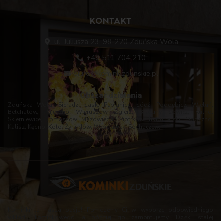
KONTAKT
ul. Juliusza 23, 98-220 Zduńska Wola
+48 511 704 210
biuro@kominkizdunskie.pl
Obszar działania
Zduńska Wola, Sieradz, Łask, Pabianice, Łódź, Poddębice, Wieluń,
Bełchatów, Pajęczno, Wieruszów, Zgierz, Brzeziny, Łowicz, Kutno,
Skierniewice, Tomaszów Mazowiecki, Piotrków Trybunalski, Opoczno,
Kalisz, Kępno, Koło, Żyrardów, Włocławek, Sochaczew.
Kominki to nasza pasja! Pomożemy Ci w wyborze odpowiedniego
wkładu kominkowego, a później go zamontujemy. Dzięki stałej