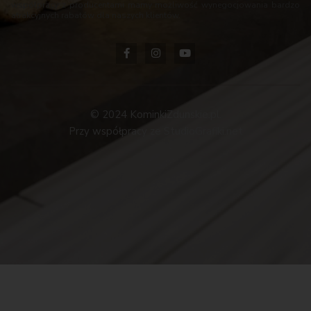
współpracy z producentami mamy możliwość wynegocjowania bardzo
atrakcyjnych rabatów dla naszych klientów.
© 2024 KominkiZdunskie.pl.
Przy współpracy ze StudioGrafiki.net