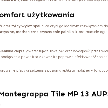
komfort użytkowania
kW
oraz
tylny wylot spalin
, co czyni go idealnym rozwiązaniem do 
tyczne, mechaniczne czyszczenie palnika
, które znacznie ogr
iennika ciepła
, gwarantujące trwałość oraz wydajność przez wi
 podłączenia powietrza z zewnątrz poprawia efektywność spalani
orowanie pracy urządzenia z poziomu aplikacji mobilnej – to wyg
RZYSTAJ Z RA
arzony kominek – teraz w 
 Montegrappa Tile MP 13 AUP
ch z Comfino! W ratach oferu
i