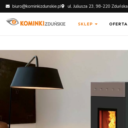
biuro@kominkizdunskie.pl
ul. Juliusza 23, 98-220 Zduńsk
SKLEP
OFERTA