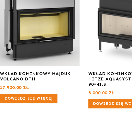
WKŁAD KOMINKOWY HAJDUK
WKŁAD KOMINK
VOLCANO DTH
HITZE AQUASYST
90×41.S
17 900,00
ZŁ
8 000,00
ZŁ
DOWIEDZ SIĘ WIĘCEJ
DOWIEDZ SIĘ WI