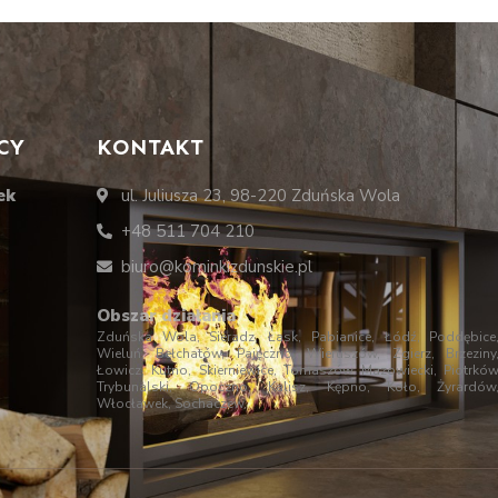
CY
KONTAKT
ek
ul. Juliusza 23, 98-220 Zduńska Wola
+48 511 704 210
biuro@kominkizdunskie.pl
Obszar działania
Zduńska Wola, Sieradz, Łask, Pabianice, Łódź, Poddębice
Wieluń, Bełchatów, Pajęczno, Wieruszów, Zgierz, Brzeziny
Łowicz, Kutno, Skierniewice, Tomaszów Mazowiecki, Piotrkó
Trybunalski, Opoczno, Kalisz, Kępno, Koło, Żyrardów
Włocławek, Sochaczew.