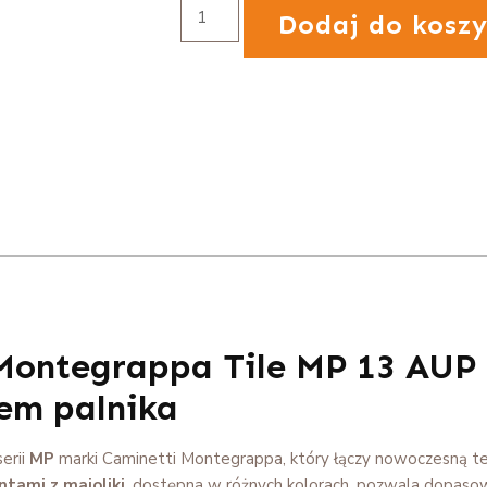
Dodaj do kosz
 Montegrappa Tile MP 13 AUP
em palnika
serii
MP
marki Caminetti Montegrappa, który łączy nowoczesną te
tami z majoliki
, dostępna w różnych kolorach, pozwala dopaso