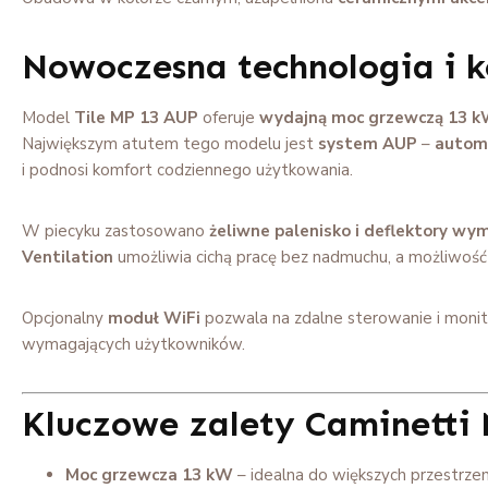
Nowoczesna technologia i 
Model
Tile MP 13 AUP
oferuje
wydajną moc grzewczą 13 
Największym atutem tego modelu jest
system AUP
–
automa
i podnosi komfort codziennego użytkowania.
W piecyku zastosowano
żeliwne palenisko i deflektory wym
Ventilation
umożliwia cichą pracę bez nadmuchu, a możliwość
Opcjonalny
moduł WiFi
pozwala na zdalne sterowanie i monit
SKO
wymagających użytkowników.
Twój wym
Kluczowe zalety Caminetti
rata
Moc grzewcza 13 kW
– idealna do większych przestrzen