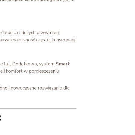
średnich i dużych przestrzeni.
anicza konieczność częstej konserwacji
ele lat. Dodatkowo, system
Smart
a i komfort w pomieszczeniu.
odne i nowoczesne rozwiązanie dla
T 0%
wygodnych
:
jemy: