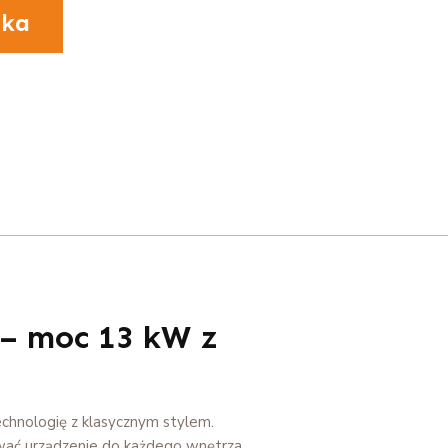
yka
 – moc 13 kW z
chnologię z klasycznym stylem.
wać urządzenie do każdego wnętrza.