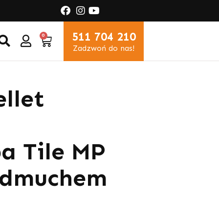
511 704 210
0
Zadzwoń do nas!
llet
a Tile MP
admuchem