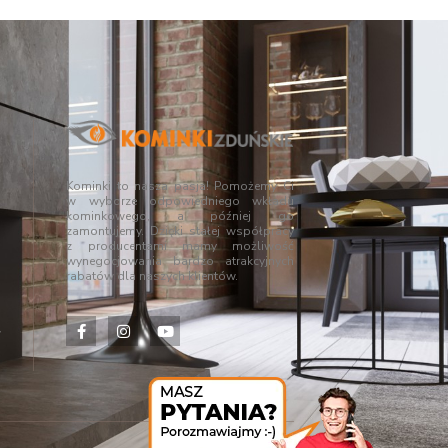
Kominki to nasza pasja! Pomożemy Ci
w wyborze odpowiedniego wkładu
kominkowego, a później go
zamontujemy. Dzięki stałej współpracy
z producentami mamy możliwość
wynegocjowania bardzo atrakcyjnych
rabatów dla naszych klientów.
,
,
w
,