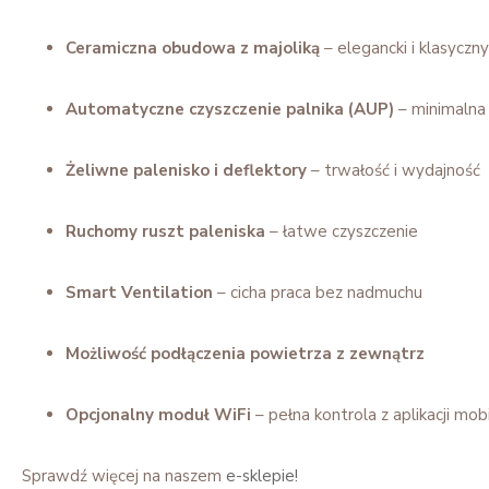
Ceramiczna obudowa z majoliką
– elegancki i klasyczn
Montaż kom
Automatyczne czyszczenie palnika (AUP)
– minimalna
wraz z mate
Żeliwne palenisko i deflektory
– trwałość i wydajność
Skorzyst
Ruchomy ruszt paleniska
– łatwe czyszczenie
Smart Ventilation
– cicha praca bez nadmuchu
Możliwość podłączenia powietrza z zewnątrz
Opcjonalny moduł WiFi
– pełna kontrola z aplikacji mobi
Sprawdź więcej na naszem
e-sklepie!