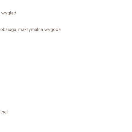
y wygląd
inka
Wszystkie produkty
Ur
 obsługa, maksymalna wygoda
riałem
z e-sklepu
mater
sta
nasz
aj już dziś i ciesz się ciepł
kominka w Twoim wnętrzu!
lnej