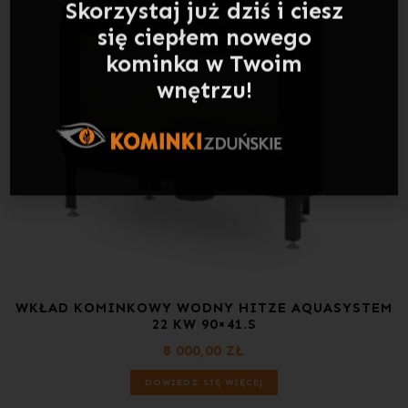
wnętrzu!
WKŁAD KOMINKOWY WODNY HITZE AQUASYSTEM
22 KW 90×41.S
8 000,00
ZŁ
DOWIEDZ SIĘ WIĘCEJ