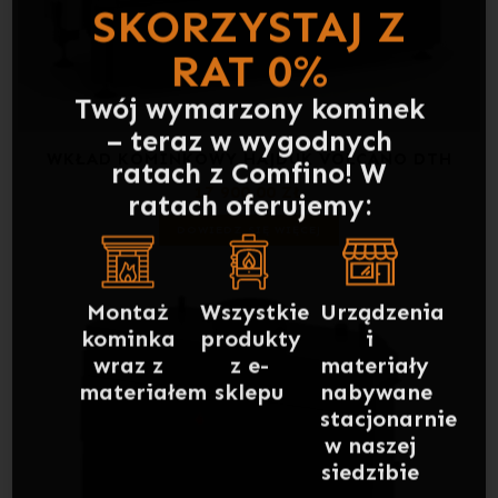
Twój wymarzony kominek
– teraz w wygodnych
ratach z Comfino! W
ratach oferujemy:
WKŁAD KOMINKOWY HAJDUK VOLCANO DTH
17 900,00
ZŁ
Montaż
Wszystkie
Urządzenia
kominka
produkty
i
DOWIEDZ SIĘ WIĘCEJ
wraz z
z e-
materiały
materiałem
sklepu
nabywane
stacjonarnie
w naszej
siedzibie
Skorzystaj już dziś i ciesz
się ciepłem nowego
kominka w Twoim