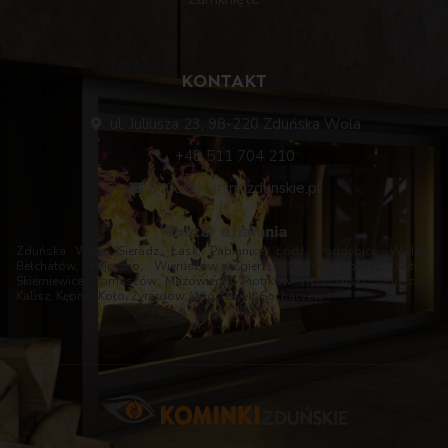
KONTAKT
ul. Juliusza 23, 98-220 Zduńska Wola
+48 511 704 210
biuro@kominkizdunskie.pl
Obszar działania
Zduńska Wola, Sieradz, Łask, Pabianice, Łódź, Poddębice, Wieluń,
Bełchatów, Pajęczno, Wieruszów, Zgierz, Brzeziny, Łowicz, Kutno,
Skierniewice, Tomaszów Mazowiecki, Piotrków Trybunalski, Opoczno,
Kalisz, Kępno, Koło, Żyrardów, Włocławek, Sochaczew.