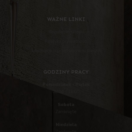
WAŻNE LINKI
Regulamin sklepu
Polityka prywatności
Informacje o przetwarzaniu danych
GODZINY PRACY
Poniedziałek - Piątek
08:00 - 16:00
Sobota
Zamknięte
Niedziela
Zamknięte