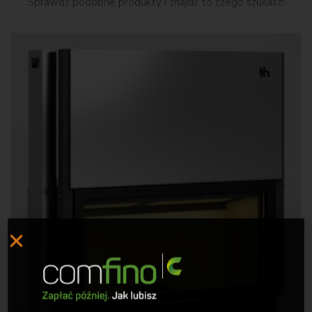
Sprawdź podobne produkty i znajdź to czego szukasz!
SKORZYSTAJ Z
RAT 0%