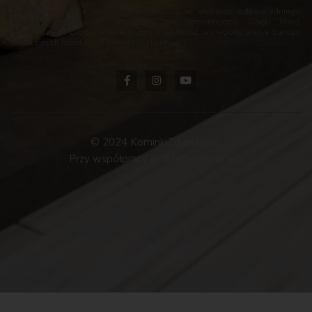
Kominki to nasza pasja! Pomożemy Ci w wyborze odpowiedniego
wkładu kominkowego, a później go zamontujemy. Dzięki stałej
współpracy z producentami mamy możliwość wynegocjowania bardzo
atrakcyjnych rabatów dla naszych klientów.
© 2024 KominkiZdunskie.pl.
Przy współpracy ze StudioGrafiki.net