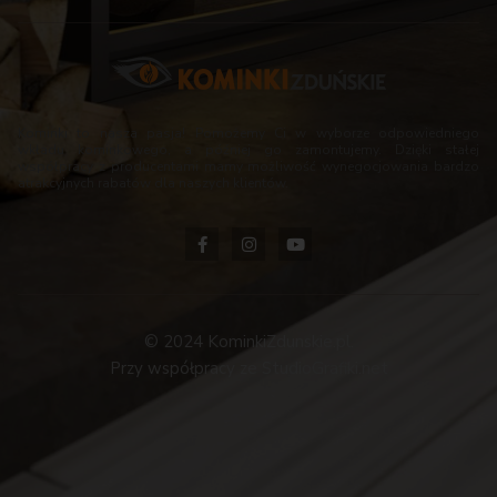
Kominki to nasza pasja! Pomożemy Ci w wyborze odpowiedniego
wkładu kominkowego, a później go zamontujemy. Dzięki stałej
współpracy z producentami mamy możliwość wynegocjowania bardzo
atrakcyjnych rabatów dla naszych klientów.
© 2024 KominkiZdunskie.pl.
Przy współpracy ze StudioGrafiki.net