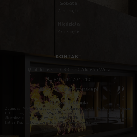
Sobota
Zamknięte
Niedziela
Zamknięte
KONTAKT
ul. Juliusza 23, 98-220 Zduńska Wola
+48 511 704 210
biuro@kominkizdunskie.pl
Obszar działania
Zduńska Wola, Sieradz, Łask, Pabianice, Łódź, Poddębice, Wieluń,
Bełchatów, Pajęczno, Wieruszów, Zgierz, Brzeziny, Łowicz, Kutno,
Skierniewice, Tomaszów Mazowiecki, Piotrków Trybunalski, Opoczno,
Kalisz, Kępno, Koło, Żyrardów, Włocławek, Sochaczew.