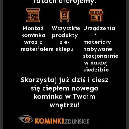
Montaż
Wszystkie
Urządzenia
kominka
produkty
i
wraz z
z e-
materiały
materiałem
sklepu
nabywane
stacjonarnie
w naszej
siedzibie
WKŁAD KOMINKOWY HAJDUK VOLCANO DTH
Skorzystaj już dziś i ciesz
17 900,00
ZŁ
się ciepłem nowego
kominka w Twoim
DOWIEDZ SIĘ WIĘCEJ
wnętrzu!