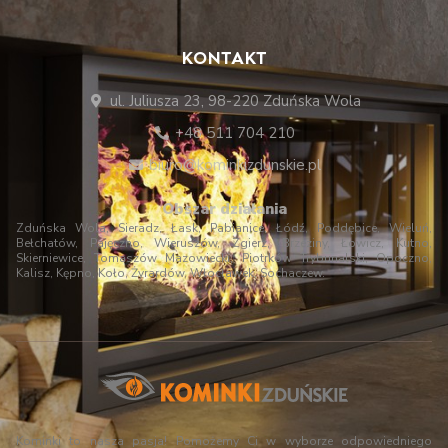
KONTAKT
ul. Juliusza 23, 98-220 Zduńska Wola
+48 511 704 210
biuro@kominkizdunskie.pl
Obszar działania
Zduńska Wola, Sieradz, Łask, Pabianice, Łódź, Poddębice, Wieluń,
Bełchatów, Pajęczno, Wieruszów, Zgierz, Brzeziny, Łowicz, Kutno,
Skierniewice, Tomaszów Mazowiecki, Piotrków Trybunalski, Opoczno,
Kalisz, Kępno, Koło, Żyrardów, Włocławek, Sochaczew.
Kominki to nasza pasja! Pomożemy Ci w wyborze odpowiedniego