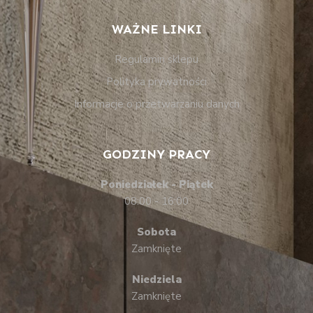
WAŻNE LINKI
Regulamin sklepu
Polityka prywatności
Informacje o przetwarzaniu danych
GODZINY PRACY
Poniedziałek - Piątek
08:00 - 16:00
Sobota
Zamknięte
Niedziela
Zamknięte