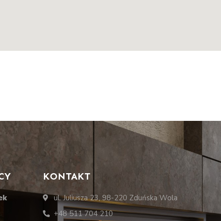
CY
KONTAKT
ek
ul. Juliusza 23, 98-220 Zduńska Wola
+48 511 704 210