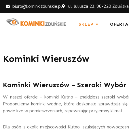
biuro@kominkizdunskie.pl
ul. Juliusza 23, 98-220 Zduńsk
SKLEP
OFERTA
Kominki Wieruszów
Kominki Wieruszów – Szeroki Wybór
W naszej ofercie – kominki Kutno – znajdziesz szeroki wybó
Proponujemy kominki wodne, które doskonale sprawdzają się
powietrze w pomieszczeniach, zapewniając przyjemny klimat.
Dla osób z okolic miejscowości Kutno, szukających nowoczesny