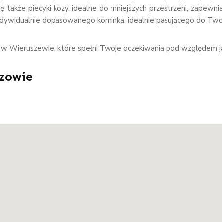
 się także piecyki kozy, idealne do mniejszych przestrzeni, zapew
ndywidualnie dopasowanego kominka, idealnie pasującego do Two
e w Wieruszewie, które spełni Twoje oczekiwania pod względem ja
szowie