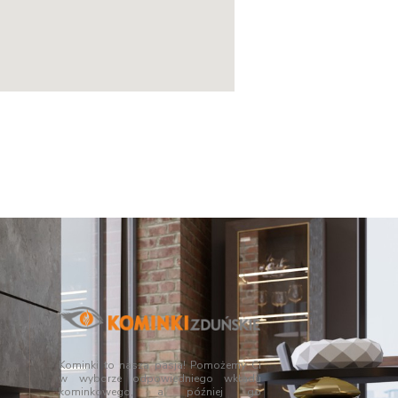
Kominki to nasza pasja! Pomożemy Ci
w wyborze odpowiedniego wkładu
kominkowego, a później go