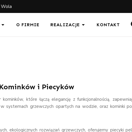
a Wola
O FIRMIE
REALIZACJE
KONTAKT
 Kominków i Piecyków
r kominków, które łączą elegancję z funkcjonalnością, zapewn
 w systemach grzewczych opartych na wodzie, oraz kominki pow
ch, ekologicznych rozwiązań grzewczych, oferujemy piecyki pel